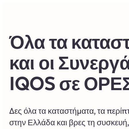
Skip to content
Return to Nav
Όλα τα κατασ
και οι Συνεργ
IQOS σε ΟΡΕ
Δες όλα τα καταστήματα, τα περί
στην Ελλάδα και βρες τη συσκευή